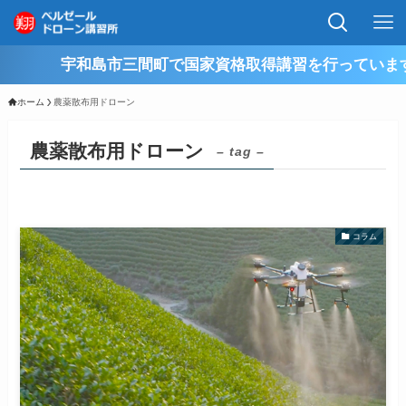
宇和島市三間町で国家資格取得講習を行っています
ホーム
農薬散布用ドローン
農薬散布用ドローン
– tag –
コラム